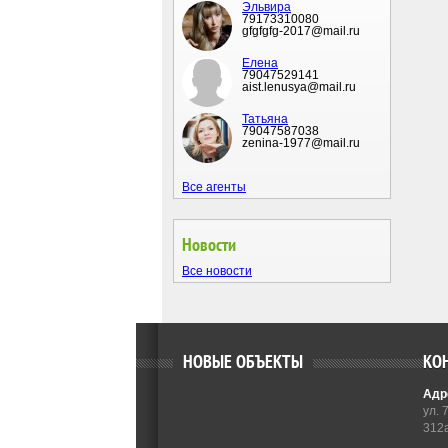
Эльвира
79173310080
gfgfgfg-2017@mail.ru
Елена
79047529141
aist.lenusya@mail.ru
Татьяна
79047587038
zenina-1977@mail.ru
Все агенты
Новости
Все новости
НОВЫЕ ОБЪЕКТЫ
КО
Адр
ул. 
312