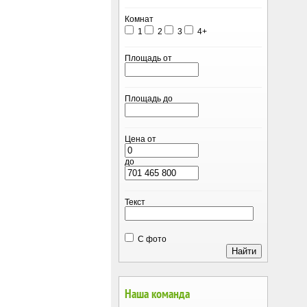
Комнат
1
2
3
4+
Площадь от
Площадь до
Цена от
до
Текст
С фото
Наша команда