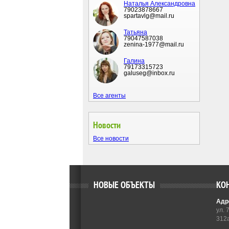
Наталья Александровна
79023878667
spartavlg@mail.ru
Татьяна
79047587038
zenina-1977@mail.ru
Галина
79173315723
galuseg@inbox.ru
Все агенты
Новости
Все новости
НОВЫЕ ОБЪЕКТЫ
КО
Адр
ул. 
312