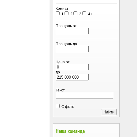
Комнат
1
2
3
4+
Площадь от
Площадь до
Цена от
до
Текст
С фото
Наша команда