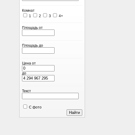
Комнат
1
2
3
4+
Площадь от
Площадь до
Цена от
до
Текст
С фото