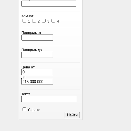
Комнат
1
2
3
4+
Площадь от
Площадь до
Цена от
до
Текст
С фото